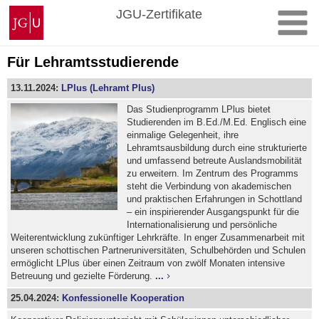
Zum
Johannes
JGU-Zertifikate
Inhalt
Gutenberg-
springen
Universität
Mainz
Für Lehramtsstudierende
13.11.2024:
LPlus (Lehramt Plus)
Das Studienprogramm LPlus bietet
Studierenden im B.Ed./M.Ed. Englisch eine
einmalige Gelegenheit, ihre
Lehramtsausbildung durch eine strukturierte
und umfassend betreute Auslandsmobilität
zu erweitern. Im Zentrum des Programms
steht die Verbindung von akademischen
und praktischen Erfahrungen in Schottland
– ein inspirierender Ausgangspunkt für die
Internationalisierung und persönliche
Weiterentwicklung zukünftiger Lehrkräfte. In enger Zusammenarbeit mit
unseren schottischen Partneruniversitäten, Schulbehörden und Schulen
ermöglicht LPlus über einen Zeitraum von zwölf Monaten intensive
Betreuung und gezielte Förderung.
...
25.04.2024:
Konfessionelle Kooperation